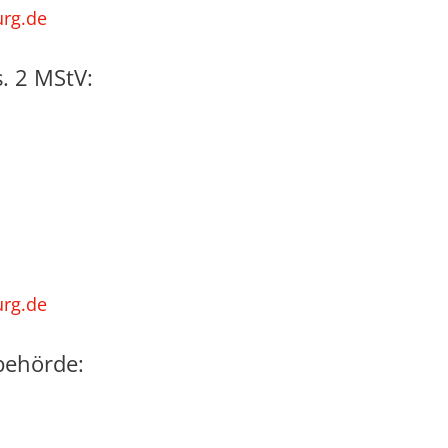
urg.de
. 2 MStV:
urg.de
sbehörde: