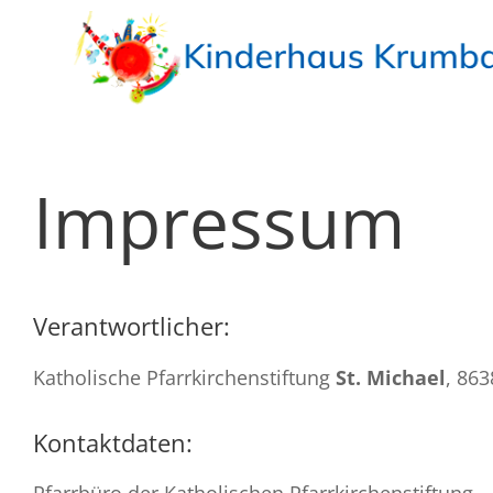
Skip
to
content
Startseite
Impressum
Hausaufgaben
Freizeit
Ferien
Verantwortlicher:
Gruppen
Katholische Pfarrkirchenstiftung
St. Michael
, 863
Infos
Kontaktdaten:
Stellenangebote