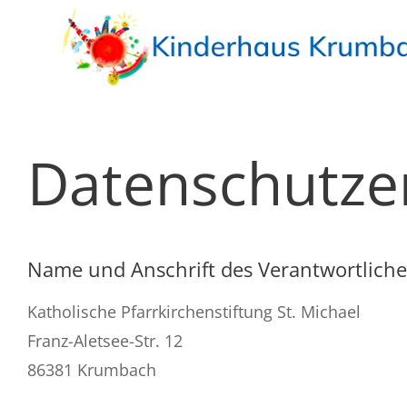
Skip
to
content
Startseite
Datenschutze
Hausaufgaben
Freizeit
Ferien
Name und Anschrift des Verantwortlich
Gruppen
Katholische Pfarrkirchenstiftung St. Michael
Franz-Aletsee-Str. 12
Infos
86381 Krumbach
Stellenangebote